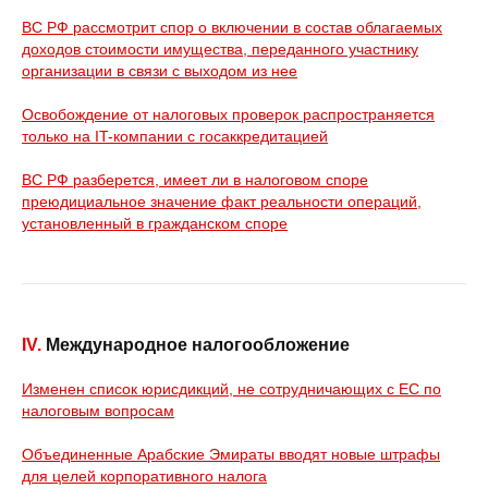
ВС РФ рассмотрит спор о включении в состав облагаемых
доходов стоимости имущества, переданного участнику
организации в связи с выходом из нее
Освобождение от налоговых проверок распространяется
только на IT-компании с госаккредитацией
ВС РФ разберется, имеет ли в налоговом споре
преюдициальное значение факт реальности операций,
установленный в гражданском споре
IV.
Международное налогообложение
Изменен список юрисдикций, не сотрудничающих с ЕС по
налоговым вопросам
Объединенные Арабские Эмираты вводят новые штрафы
для целей корпоративного налога