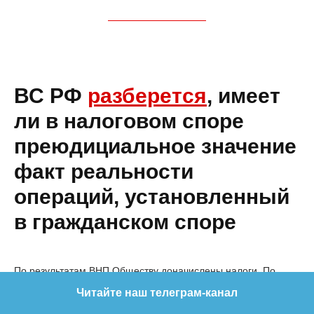
О компании
Мероприятия
ВС РФ
разберется
, имеет
PRO.Бизнес
ли в налоговом споре
Контакты
преюдициальное значение
факт реальности
операций, установленный
© 2002–2026
в гражданском споре
ООО «Интана СиАрЭс Такс»
ООО «Интана СиАрЭс Право»
По результатам ВНП Обществу доначислены налоги. По
Карта сайта
мнению Инспекции, Общество неправомерно учло вычеты
Читайте наш телеграм-канал
по НДС и расходы по налогу на прибыль по
Политика конфиденциальности
взаимоотношениям с рядом контрагентов, имеющих