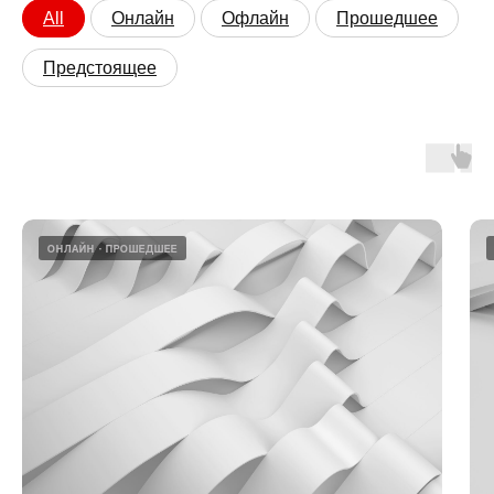
All
Онлайн
Офлайн
Прошедшее
Компания
Предстоящее
Должность
Email
Номер телефона
Какие темы вас интересуют:
ОНЛАЙН
ПРОШЕДШЕЕ
Налоговое право
Санкционное право
Корпоративное право
Банкротство и реструктуризация
Я даю согласие на обработку
персональных данных, и соглашаюсь
c условиями
политики конфиденциальности