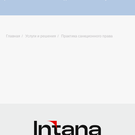
Главная
/
Услуги и решения
/
Практика санкционного права
Главная страница
Практики
Отрасли
О компании