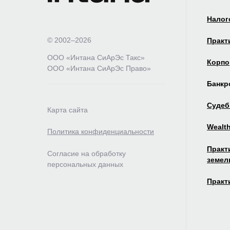
Налог
© 2002–2026
Практ
ООО «Интана СиАрЭс Такс»
Корпо
ООО «Интана СиАрЭс Право»
Банкр
Судеб
Карта сайта
Wealt
Политика конфиденциальности
Практ
Согласие на обработку
земел
персональных данных
Практ