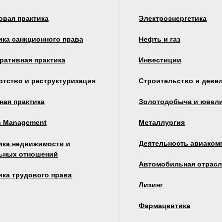
овая практика
Электроэнергетика
ика санкционного права
Нефть и газ
ративная практика
Инвестиции
отство и реструктуризация
Строительство и деве
ная практика
Золотодобыча и ювели
h Management
Металлургия
Деятельность авиаком
ика недвижимости и
ьных отношений
Автомобильная отрас
ика трудового права
Лизинг
Фармацевтика