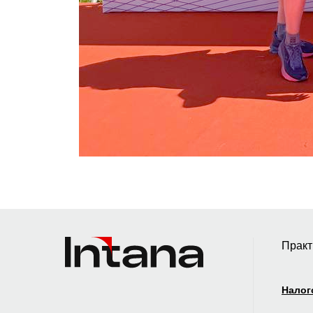
Практ
Налог