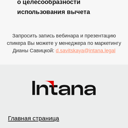
о целесообразности
ООО «Интана СиАрЭс Право»
использования вычета
Карта сайта
Политика конфиденциальности
Запросить запись вебинара и презентацию
спикера Вы можете у менеджера по маркетингу
Дианы Савицкой:
d.savitskaya@intana.legal