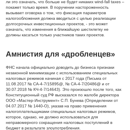
ли это означать, что больше не будет никаких wind-fall taxes –
покажет только время. В поручении настороженность
вызывает оговорка о том, что фиксация параметров
налогообложения должна вводиться с целью реализации
долгосрочных инвестиционных проектов, - это может
означать, что изменения в ближайшую шестилетку не
должны касаться только участников таких проектов.
Амнистия для «дробленцев»
ФНС начала официально доводить до бизнеса признаки
незаконной минимизации с использованием специальных
налоговых режимов начиная с 2017 года (Письма от
11.08.2017 № СА-4-7/15895@, № СА-4-7/20486@ и от
30.07.2018 № КЧ-4-7/14643). Это произошло после того, как
Конституционный суд РФ высказался по жалобе директора
ООО «Мастер-Инструмент» С.П. Бунева (Определении от
04.07.2017 № 1440-О), указав на право применения
налогоплательщиками специальных налоговых режимов,
которое, однако, не должно использоваться для
неправомерного сокращения налоговых поступлений в
бюджет в результате злоупотребления.